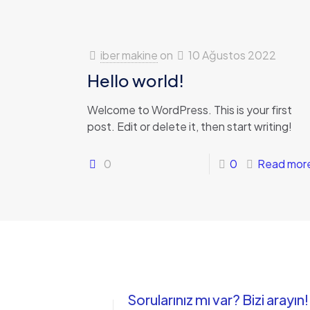
iber makine
on
10 Ağustos 2022
Hello world!
Welcome to WordPress. This is your first
post. Edit or delete it, then start writing!
0
0
Read mor
Sorularınız mı var? Bizi arayın!