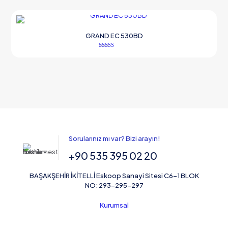
5.00
oy aldı
GRAND EC 530BD
5 üzerinden
5.00
oy aldı
Sorularınız mı var? Bizi arayın!
+90 535 395 02 20
BAŞAKŞEHİR İKİTELLİ Eskoop Sanayi Sitesi C6-1 BLOK
NO: 293-295-297
Kurumsal