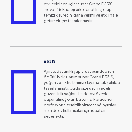
etkileyici sonuçlar sunar. Grand E 531S,
inovatif teknolojilerle donatılmış olup,
temizlik sürecini daha verimli ve etkili hale
getirmek için tasarlanmıştır.
E 531S
Ayrıca, dayanıklı yapısı sayesinde uzun
ömürlü bir kullanım sunar. Grand E 531S,
yoğun ve sık kullanıma dayanacak şekilde
tasarlanmıştır, bu da size uzun vadeli
güvenilirlik sağlar. Her detayı özenle
düşünülmüş olan bu temizlik aracı, hem
profesyonel temizlik hizmet sağlayıcıları
hem de ev kullanıcıları için ideal bir
seçenektir.