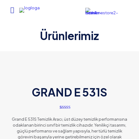
Ürünlerimiz
GRAND E 531S
1
müşteri
puanına
Grand E 531S Temizlik Aracı, üst düzey temizlik performansına
dayanarak 5
odaklanan birinci sınıf bir temizlik cihazıdır. Yenilikçi tasarımı,
üzerinden
5.00
puan
güçlü performansı ve sağlam yapısıyla, her türlü temizlik
aldı
görevini başarıyla yerine getirebilmeniz için özel olarak