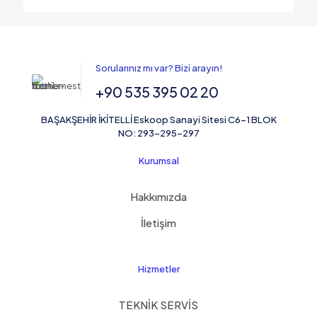
5 üzerinden
5.00
oy aldı
Sorularınız mı var? Bizi arayın!
+90 535 395 02 20
BAŞAKŞEHİR İKİTELLİ Eskoop Sanayi Sitesi C6-1 BLOK
NO: 293-295-297
Kurumsal
Hakkımızda
İletişim
Hizmetler
TEKNİK SERVİS