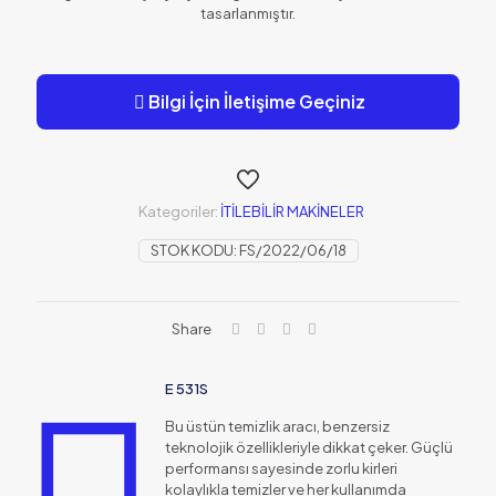
tasarlanmıştır.
Bilgi İçin İletişime Geçiniz
Kategoriler:
İTİLEBİLİR MAKİNELER
STOK KODU:
FS/2022/06/18
Share
E 531S
Bu üstün temizlik aracı, benzersiz
teknolojik özellikleriyle dikkat çeker. Güçlü
performansı sayesinde zorlu kirleri
kolaylıkla temizler ve her kullanımda