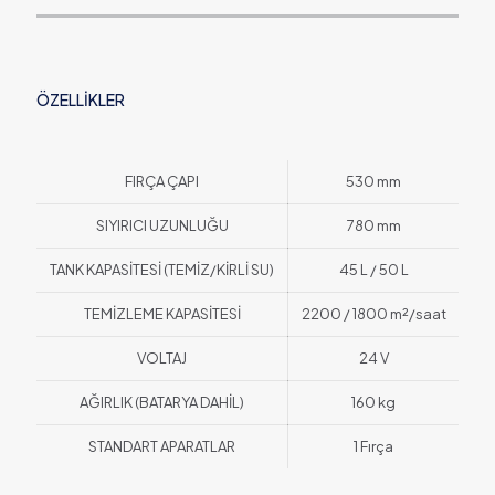
ÖZELLİKLER
FIRÇA ÇAPI
530 mm
SIYIRICI UZUNLUĞU
780 mm
TANK KAPASİTESİ (TEMİZ/KİRLİ SU)
45 L / 50 L
TEMİZLEME KAPASİTESİ
2200 / 1800 m²/saat
VOLTAJ
24 V
AĞIRLIK (BATARYA DAHİL)
160 kg
STANDART APARATLAR
1 Fırça